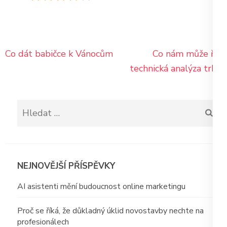
Navigace
Co dát babičce k Vánocům
Co nám může říci
pro
technická analýza trhu
příspěvek
Vyhledávání
NEJNOVĚJŠÍ PŘÍSPĚVKY
AI asistenti mění budoucnost online marketingu
Proč se říká, že důkladný úklid novostavby nechte na
profesionálech