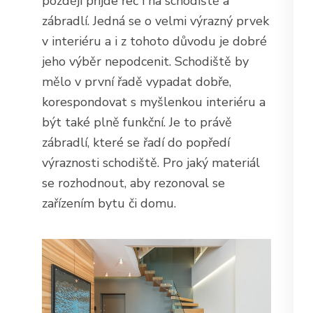
později přijde řeč i na schodiště a
zábradlí. Jedná se o velmi výrazný prvek
v interiéru a i z tohoto důvodu je dobré
jeho výběr nepodcenit. Schodiště by
mělo v první řadě vypadat dobře,
korespondovat s myšlenkou interiéru a
být také plně funkční. Je to právě
zábradlí, které se řadí do popředí
výraznosti schodiště. Pro jaký materiál
se rozhodnout, aby rezonoval se
zařízením bytu či domu.