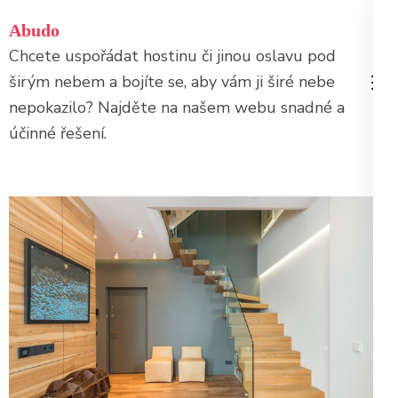
Přeskočit
Abudo
na
Chcete uspořádat hostinu či jinou oslavu pod
obsah
širým nebem a bojíte se, aby vám ji širé nebe
(stiskněte
nepokazilo? Najděte na našem webu snadné a
Enter)
účinné řešení.