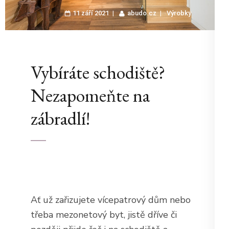
11 září 2021
abudo.cz
Výrobky
Vybíráte schodiště?
Nezapomeňte na
zábradlí!
Ať už zařizujete vícepatrový dům nebo
třeba mezonetový byt, jistě dříve či