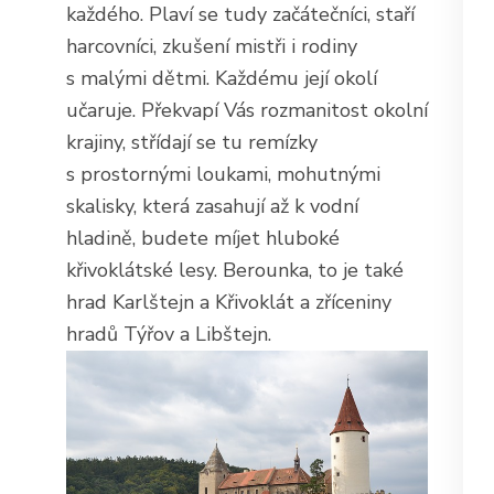
každého. Plaví se tudy začátečníci, staří
harcovníci, zkušení mistři i rodiny
s malými dětmi. Každému její okolí
učaruje. Překvapí Vás rozmanitost okolní
krajiny, střídají se tu remízky
s prostornými loukami, mohutnými
skalisky, která zasahují až k vodní
hladině, budete míjet hluboké
křivoklátské lesy. Berounka, to je také
hrad Karlštejn a Křivoklát a zříceniny
hradů Týřov a Libštejn.