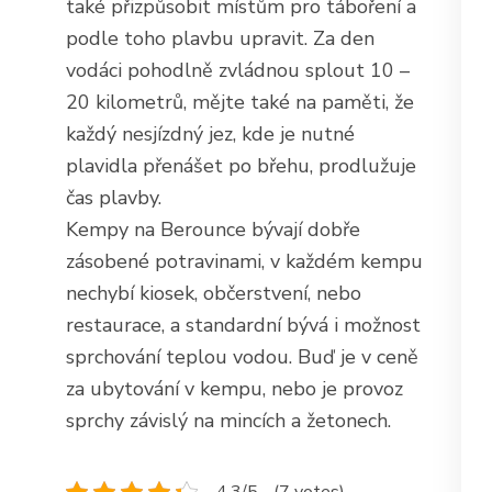
také přizpůsobit místům pro táboření a
podle toho plavbu upravit. Za den
vodáci pohodlně zvládnou splout 10 –
20 kilometrů, mějte také na paměti, že
každý nesjízdný jez, kde je nutné
plavidla přenášet po břehu, prodlužuje
čas plavby.
Kempy na Berounce bývají dobře
zásobené potravinami, v každém kempu
nechybí kiosek, občerstvení, nebo
restaurace, a standardní bývá i možnost
sprchování teplou vodou. Buď je v ceně
za ubytování v kempu, nebo je provoz
sprchy závislý na mincích a žetonech.
4.3/5 - (7 votes)