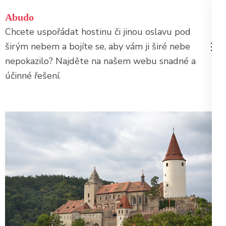
Přeskočit
Abudo
na
Chcete uspořádat hostinu či jinou oslavu pod
obsah
širým nebem a bojíte se, aby vám ji širé nebe
(stiskněte
nepokazilo? Najděte na našem webu snadné a
Enter)
účinné řešení.