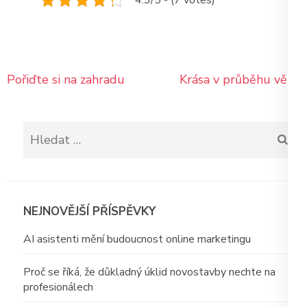
Navigace
Pořiďte si na zahradu
Krása v průběhu věků
pro
příspěvek
Vyhledávání
NEJNOVĚJŠÍ PŘÍSPĚVKY
AI asistenti mění budoucnost online marketingu
Proč se říká, že důkladný úklid novostavby nechte na
profesionálech