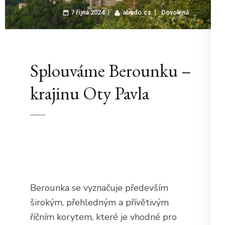
7 října 2024
abudo.cz
Dovolená
Splouváme Berounku –
krajinu Oty Pavla
Berounka se vyznačuje především
širokým, přehledným a přívětivým
říčním korytem, které je vhodné pro