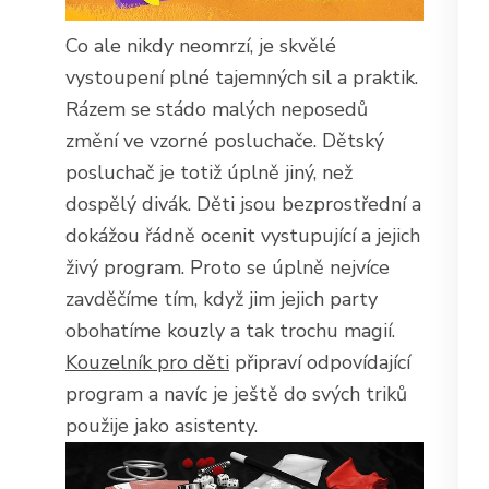
Co ale nikdy neomrzí, je skvělé
vystoupení plné tajemných sil a praktik.
Rázem se stádo malých neposedů
změní ve vzorné posluchače. Dětský
posluchač je totiž úplně jiný, než
dospělý divák. Děti jsou bezprostřední a
dokážou řádně ocenit vystupující a jejich
živý program. Proto se úplně nejvíce
zavděčíme tím, když jim jejich party
obohatíme kouzly a tak trochu magií.
Kouzelník pro děti
připraví odpovídající
program a navíc je ještě do svých triků
použije jako asistenty.