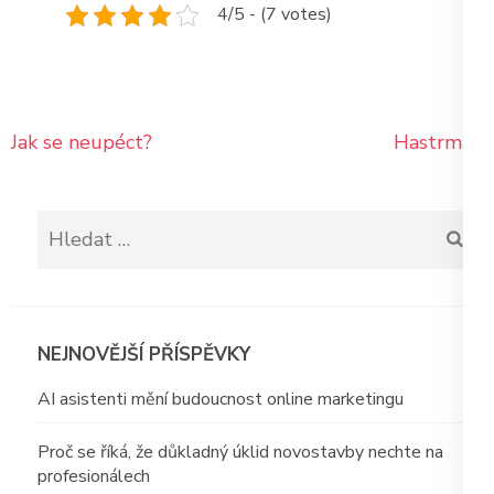
4/5 - (7 votes)
Navigace
Jak se neupéct?
Hastrman
pro
příspěvek
Vyhledávání
NEJNOVĚJŠÍ PŘÍSPĚVKY
AI asistenti mění budoucnost online marketingu
Proč se říká, že důkladný úklid novostavby nechte na
profesionálech