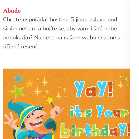
Přeskočit
Abudo
na
Chcete uspořádat hostinu či jinou oslavu pod
obsah
širým nebem a bojíte se, aby vám ji širé nebe
(stiskněte
nepokazilo? Najděte na našem webu snadné a
Enter)
účinné řešení.