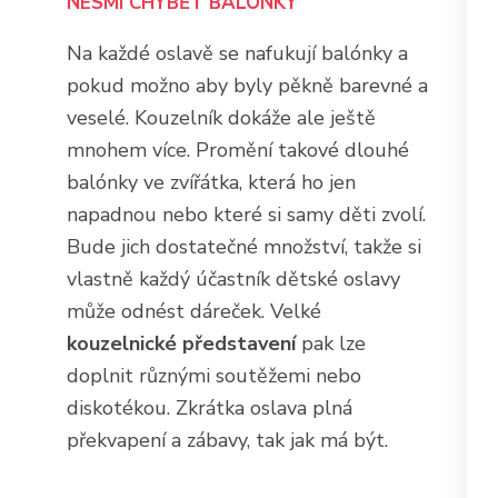
NESMÍ CHYBĚT BALÓNKY
Na každé oslavě se nafukují balónky a
pokud možno aby byly pěkně barevné a
veselé. Kouzelník dokáže ale ještě
mnohem více. Promění takové dlouhé
balónky ve zvířátka, která ho jen
napadnou nebo které si samy děti zvolí.
Bude jich dostatečné množství, takže si
vlastně každý účastník dětské oslavy
může odnést dáreček. Velké
kouzelnické představení
pak lze
doplnit různými soutěžemi nebo
diskotékou. Zkrátka oslava plná
překvapení a zábavy, tak jak má být.