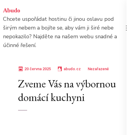
Přeskočit
Abudo
na
Chcete uspořádat hostinu či jinou oslavu pod
obsah
širým nebem a bojíte se, aby vám ji širé nebe
(stiskněte
nepokazilo? Najděte na našem webu snadné a
Enter)
účinné řešení.
20 června 2025
abudo.cz
Nezařazené
Zveme Vás na výbornou
domácí kuchyni