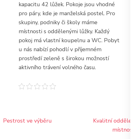
kapacitu 42 lůžek. Pokoje jsou vhodné
pro páry, kde je manželská postel. Pro
skupiny, podniky či školy máme
místnosti s oddělenými lůžky. Každý
pokoj má vlastní koupelnu a WC. Pobyt
u nás nabízí pohodlí v příjemném
prostředí zeleně s širokou možností
aktivního trávení volného času.
Navigace
Pestrost ve výběru
Kvalitní oddělení
pro
místností
příspěvek