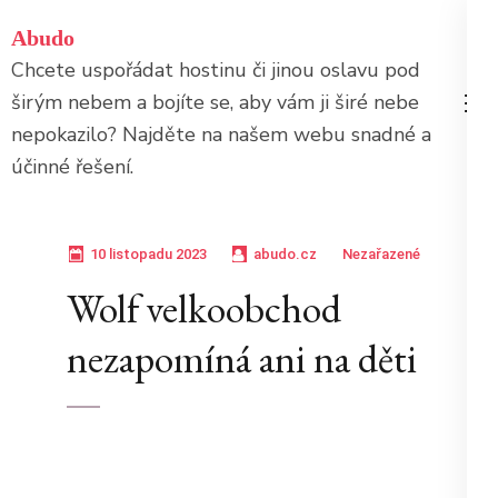
Přeskočit
Abudo
na
Chcete uspořádat hostinu či jinou oslavu pod
obsah
širým nebem a bojíte se, aby vám ji širé nebe
(stiskněte
nepokazilo? Najděte na našem webu snadné a
Enter)
účinné řešení.
10 listopadu 2023
abudo.cz
Nezařazené
Wolf velkoobchod
nezapomíná ani na děti