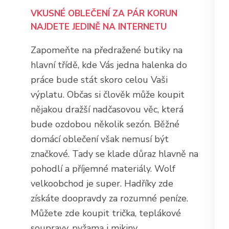
VKUSNÉ OBLEČENÍ ZA PÁR KORUN
NAJDETE JEDINĚ NA INTERNETU
Zapomeňte na předražené butiky na
hlavní třídě, kde Vás jedna halenka do
práce bude stát skoro celou Vaši
výplatu. Občas si člověk může koupit
nějakou dražší nadčasovou věc, která
bude ozdobou několik sezón. Běžné
domácí oblečení však nemusí být
značkové. Tady se klade důraz hlavně na
pohodlí a příjemné materiály.
Wolf
velkoobchod
je super. Hadříky zde
získáte doopravdy za rozumné peníze.
Můžete zde koupit trička, teplákové
soupravy, pyžama i mikiny.