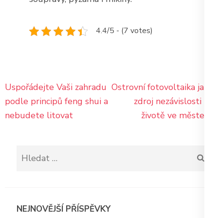
4.4/5 - (7 votes)
Navigace
Uspořádejte Vaši zahradu
Ostrovní fotovoltaika jako
pro
podle principů feng shui a
zdroj nezávislosti na
příspěvek
nebudete litovat
životě ve městech
Vyhledávání
NEJNOVĚJŠÍ PŘÍSPĚVKY