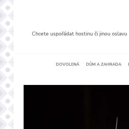
Přeskočit
na
obsah
(stiskněte
Chcete uspořádat hostinu či jinou oslav
Enter)
DOVOLENÁ
DŮM A ZAHRADA