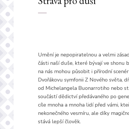
Strava pro duši
Umění je nepopiratelnou a velmi zásadn
části naší duše, které bývají ve shonu
na nás mohou působit i přírodní scené
Dvořákovu symfonii Z Nového světa, dí
od Michelangela Buonarrotiho nebo sta
součástí dědictví předávaného po gener
cíle mnoha a mnoha lidí před vámi, kteří
nekonečného vesmíru, ale díky magično
stává lepší člověk.