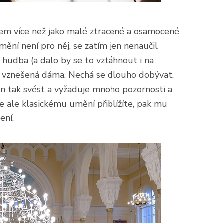
hem více než jako malé ztracené a osamocené
umění není pro něj, se zatím jen nenaučil
á hudba (a dalo by se to vztáhnout i na
ko vznešená dáma. Nechá se dlouho dobývat,
n tak svést a vyžaduje mnoho pozornosti a
se ale klasickému umění přiblížíte, pak mu
ení.