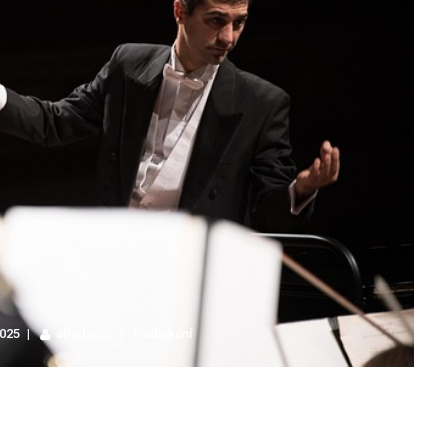
2025
abudo.cz
Podnikání