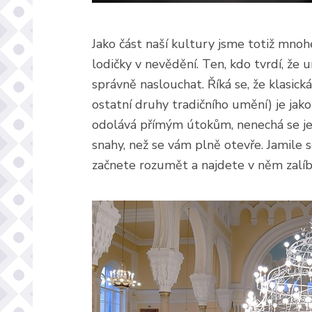
Jako část naší kultury jsme totiž mno
lodičky v nevědění. Ten, kdo tvrdí, že 
správně naslouchat. Říká se, že klasick
ostatní druhy tradičního umění) je ja
odolává přímým útokům, nenechá se je
snahy, než se vám plně otevře. Jamile 
začnete rozumět a najdete v něm zalíb