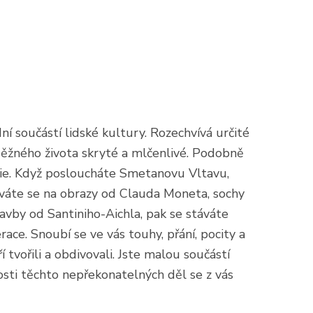
í součástí lidské kultury. Rozechvívá určité
 běžného života skryté a mlčenlivé. Podobně
rie. Když posloucháte Smetanovu Vltavu,
váte se na obrazy od Clauda Moneta, sochy
vby od Santiniho-Aichla, pak se stáváte
ace. Snoubí se ve vás touhy, přání, pocity a
 tvořili a obdivovali. Jste malou součástí
sti těchto nepřekonatelných děl se z vás