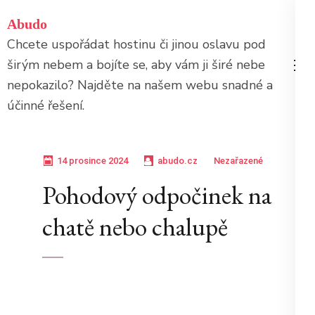
Přeskočit
Abudo
na
Chcete uspořádat hostinu či jinou oslavu pod
obsah
širým nebem a bojíte se, aby vám ji širé nebe
(stiskněte
nepokazilo? Najděte na našem webu snadné a
Enter)
účinné řešení.
14 prosince 2024
abudo.cz
Nezařazené
Pohodový odpočinek na
chatě nebo chalupě