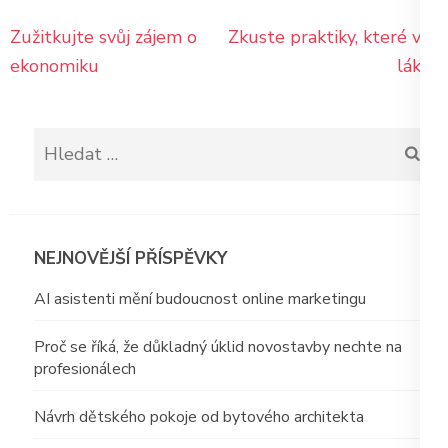
Navigace
Zužitkujte svůj zájem o
Zkuste praktiky, které vás
pro
ekonomiku
lákají
příspěvek
Vyhledávání
NEJNOVĚJŠÍ PŘÍSPĚVKY
AI asistenti mění budoucnost online marketingu
Proč se říká, že důkladný úklid novostavby nechte na
profesionálech
Návrh dětského pokoje od bytového architekta