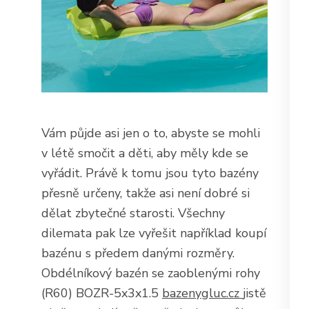
Vám půjde asi jen o to, abyste se mohli
v létě smočit a děti, aby měly kde se
vyřádit. Právě k tomu jsou tyto bazény
přesně určeny, takže asi není dobré si
dělat zbytečné starosti. Všechny
dilemata pak lze vyřešit například koupí
bazénu s předem danými rozměry.
Obdélníkový bazén se zaoblenými rohy
(R60) BOZR-5x3x1.5
bazenygluc.cz
jistě