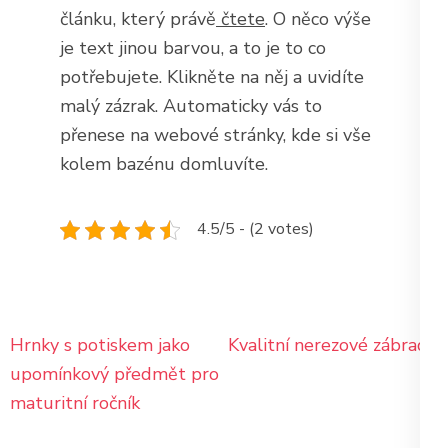
článku, který právě
čtete
. O něco výše
je text jinou barvou, a to je to co
potřebujete. Klikněte na něj a uvidíte
malý zázrak. Automaticky vás to
přenese na webové stránky, kde si vše
kolem bazénu domluvíte.
4.5/5 - (2 votes)
Navigace
Hrnky s potiskem jako
Kvalitní nerezové zábradlí
pro
upomínkový předmět pro
příspěvek
maturitní ročník