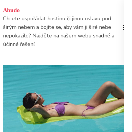
Přeskočit
Abudo
na
Chcete uspořádat hostinu či jinou oslavu pod
obsah
širým nebem a bojíte se, aby vám ji širé nebe
(stiskněte
nepokazilo? Najděte na našem webu snadné a
Enter)
účinné řešení.