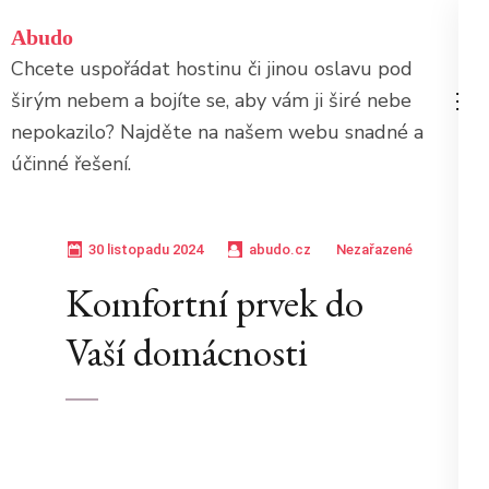
Přeskočit
Abudo
na
Chcete uspořádat hostinu či jinou oslavu pod
obsah
širým nebem a bojíte se, aby vám ji širé nebe
(stiskněte
nepokazilo? Najděte na našem webu snadné a
Enter)
účinné řešení.
30 listopadu 2024
abudo.cz
Nezařazené
Komfortní prvek do
Vaší domácnosti