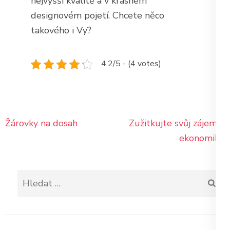
nejvyšší kvalitě a v krásném
designovém pojetí. Chcete něco
takového i Vy?
4.2/5 - (4 votes)
Navigace
Žárovky na dosah
Zužitkujte svůj zájem o
pro
ekonomiku
příspěvek
Vyhledávání