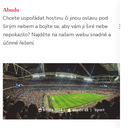
Přeskočit
Abudo
na
Chcete uspořádat hostinu či jinou oslavu pod
obsah
širým nebem a bojíte se, aby vám ji širé nebe
(stiskněte
nepokazilo? Najděte na našem webu snadné a
Enter)
účinné řešení.
6 října 2024
abudo.cz
Sport