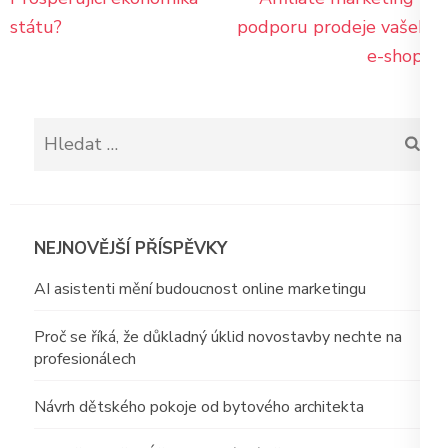
pro
státu?
podporu prodeje vašeho
příspěvek
e-shopu!
Vyhledávání
NEJNOVĚJŠÍ PŘÍSPĚVKY
AI asistenti mění budoucnost online marketingu
Proč se říká, že důkladný úklid novostavby nechte na
profesionálech
Návrh dětského pokoje od bytového architekta