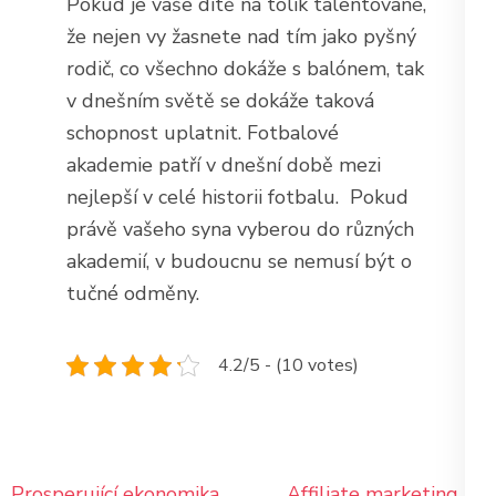
Pokud je vaše dítě na tolik talentované,
že nejen vy žasnete nad tím jako pyšný
rodič, co všechno dokáže s balónem, tak
v dnešním světě se dokáže taková
schopnost uplatnit. Fotbalové
akademie patří v dnešní době mezi
nejlepší v celé historii fotbalu.
Pokud
právě vašeho syna vyberou do různých
akademií, v budoucnu se nemusí být o
tučné odměny.
4.2/5 - (10 votes)
Navigace
Prosperující ekonomika
Affiliate marketing na